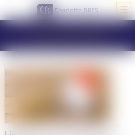
Ouvri
le
men
LES ACTUALITÉS
Héritage : les conséquences