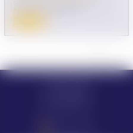
Sur le territoire français, l'acceptation d'une
succession n'est pas automati...
Lire la suite
<<
<
...
33
34
35
36
37
38
39
>
>>
CHARLOTTE BRES
133 Rue du viel hôpital
84200 CARPENTRAS
Tél :
04 90 34 37 04
NOUS CONTACTER