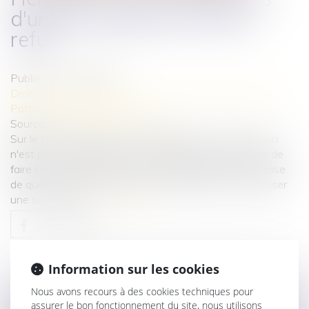
d'une acceptation ou d'un
refus
Publié le :
12/03/2020
Droit de la famille, des personnes et de leur patrimoine
/
Patrimoine et succession
Source :
www.ideal-investisseur.fr
Sur le territoire français, l'acceptation d'une succession
n'est pas automatique. Il est possible pour un héritier de
faire son choix. Toutefois, il convient d'examiner sur base
de quels critères il est opportun d'accepter ou de refuser
une succession...
Lire la suite
Information sur les cookies
Nous avons recours à des cookies techniques pour
assurer le bon fonctionnement du site, nous utilisons