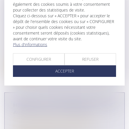
DONATION AVEC CLAUSE
également des cookies soumis à votre consentement
D’INALIÉNABILITÉ : LA PROMESSE DE
pour collecter des statistiques de visite.
VENTE ULTÉRIEURE DU BIEN PEUT
Cliquez ci-dessous sur « ACCEPTER » pour accepter le
dépôt de l'ensemble des cookies ou sur « CONFIGURER
ÊTRE RÉGULARISÉE AU DÉCÈS DU
» pour choisir quels cookies nécessitant votre
DERNIER DES DONATEURS
consentement seront déposés (cookies statistiques),
Droit de la famille, des personnes et de leur
avant de continuer votre visite du site.
patrimoine
/
Patrimoine et succession
Plus d'informations
Par acte authentique, le propriétaire d’un terrain
reçu de ses parents en ava...
CONFIGURER
REFUSER
Lire la suite
ACCEPTER
HÉRITAGE : LES CONSÉQUENCES D'UNE
ACCEPTATION OU D'UN REFUS
Droit de la famille, des personnes et de leur
patrimoine
/
Patrimoine et succession