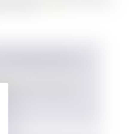
adre d'une succession. En résulterait une taxation plus
it les familles les...
Lire la suite
OI DE FINANCES ET MISE EN
TIONS PATRIMONIALES D'ICI FIN
 des personnes et de leur patrimoine
/
ession
 réformes fiscales Le projet de loi de
..