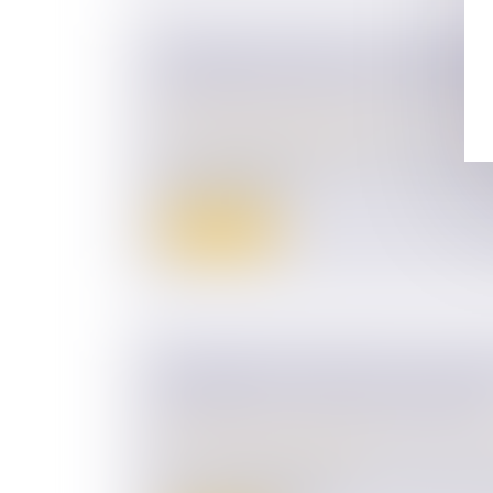
EPARGNE SALARIALE : LE DÉBLO
DISSOLUTION DU PACS PAS TOUJ
Droit de la famille, des personnes et de le
Patrimoine et succession
Lorsque la garde de l'enfant est décidée à 
deux ex-parten...
Lire la suite
RÉFORME DES DROITS DE SUCCES
PROPOSE LA COUR DES COMPTE
Droit de la famille, des personnes et de le
Patrimoine et succession
Dans un rapport présenté ce mercredi 25 