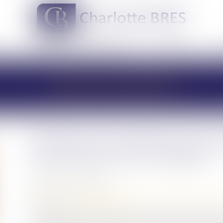
DOMAINES DE COMPÉTENCES
ACTUS
LES ACTUALITÉS
Droits de succession: les av
l'assurance-vie en danger ?
Publié le :
30/10/2024
Droit de la famille, des personnes et de leur patrimoine
Source :
www.notretemps.com
La commission des Finances de l'Assemblée national