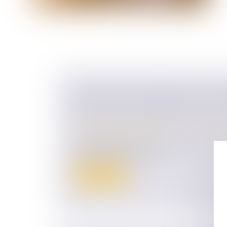
DROITS DE SUCCESSION: LES AV
FISCAUX DE L'ASSURANCE-VIE E
Droit de la famille, des personnes et de le
Patrimoine et succession
La commission des Finances de l'Assembl
adopté ce jeudi 17 octo...
Lire la suite