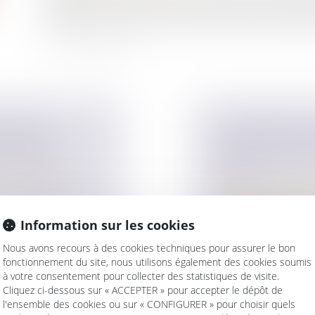
augmenter la fiscalité sur les assurances vie dans le c
progressive, mais surtout plus importante, qui pénalisera
ANTAGES
LE PROJET DE L
N DANGER ?
PLACE DE SOLU
ur patrimoine
/
2024
Droit de la famille,
ée nationale a
Patrimoine et succ
Limiter l’impact des
Information sur les cookies
finances pour 2025.
Nous avons recours à des cookies techniques pour assurer le bon
Lire la suite
fonctionnement du site, nous utilisons également des cookies soumis
à votre consentement pour collecter des statistiques de visite.
Cliquez ci-dessous sur « ACCEPTER » pour accepter le dépôt de
l'ensemble des cookies ou sur « CONFIGURER » pour choisir quels