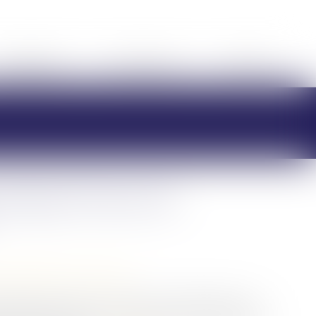
HONORAIRES
RDV EN LIGNE
CONTACT
antages fiscaux de
/
Patrimoine et succession
e a adopté ce jeudi 17 octobre un amendement pour