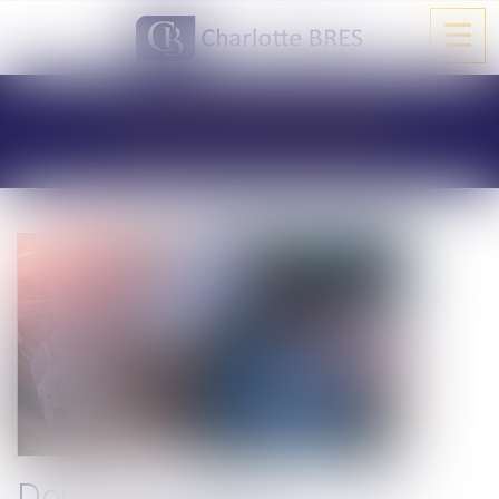
Ouvri
le
men
LES ACTUALITÉS
Donation: quelle est cette