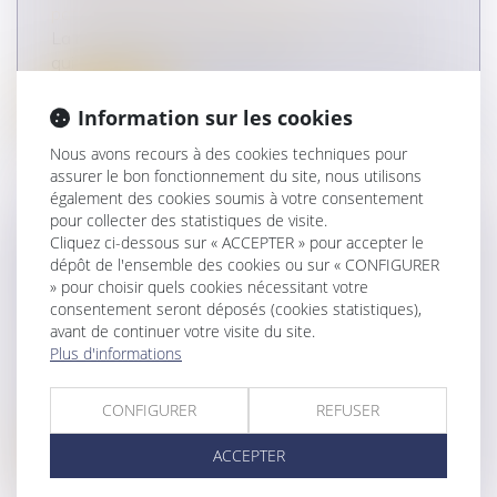
patrimoine
/
Divorce et séparation
La requérante est une ressortissante française
qui se maria en France avec un...
Lire la suite
Information sur les cookies
Nous avons recours à des cookies techniques pour
assurer le bon fonctionnement du site, nous utilisons
également des cookies soumis à votre consentement
pour collecter des statistiques de visite.
Cliquez ci-dessous sur « ACCEPTER » pour accepter le
NON-PAIEMENT DE LA PENSION
dépôt de l'ensemble des cookies ou sur « CONFIGURER
ALIMENTAIRE ET DÉLIT D’ABANDON DE
» pour choisir quels cookies nécessitant votre
FAMILLE
consentement seront déposés (cookies statistiques),
avant de continuer votre visite du site.
Droit de la famille, des personnes et de leur
Plus d'informations
patrimoine
/
Divorce et séparation
L’abandon de famille constitue un délit consistant
à ne pas remplir ses oblig...
CONFIGURER
REFUSER
Lire la suite
ACCEPTER