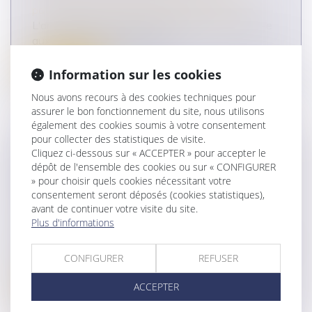
patrimoine
/
Couples et régime matrimoniaux
L'article 954 du Code de procédure civile impose
aux parties de formuler expr...
Lire la suite
Information sur les cookies
Nous avons recours à des cookies techniques pour
assurer le bon fonctionnement du site, nous utilisons
également des cookies soumis à votre consentement
pour collecter des statistiques de visite.
Cliquez ci-dessous sur « ACCEPTER » pour accepter le
CHOISIR SON RÉGIME MATRIMONIAL :
dépôt de l'ensemble des cookies ou sur « CONFIGURER
ATTENTION À L'IMPACT SUR VOS
» pour choisir quels cookies nécessitant votre
FINANCES !
consentement seront déposés (cookies statistiques),
avant de continuer votre visite du site.
Droit de la famille, des personnes et de leur
Plus d'informations
patrimoine
/
Couples et régime matrimoniaux
Le mariage représente un tournant majeur dans la
vie d'un couple. Mais au-del...
CONFIGURER
REFUSER
Lire la suite
ACCEPTER