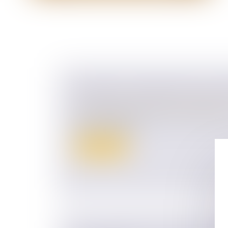
COMMENT TRANSMETTRE SON EN
Droit des sociétés
/
Transmission d’entrepr
Vous envisagez de céder votre entreprise 
mode de cession...
Lire la suite