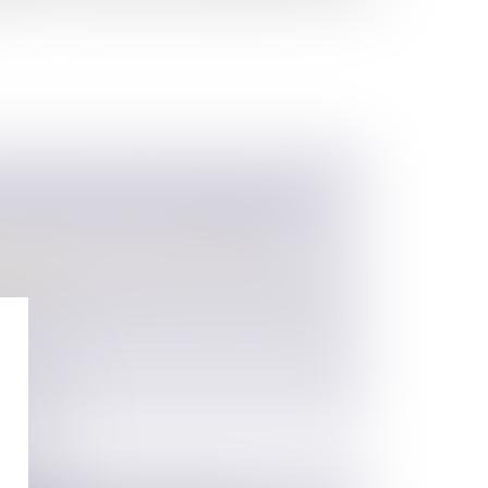
OGRAPHE PARTIELLEMENT DATÉ
: PAS DE NULLITÉ AUTOMATIQUE
 des personnes et de leur patrimoine
/
ession
 olographe lorsqu’il est écrit en entier à la