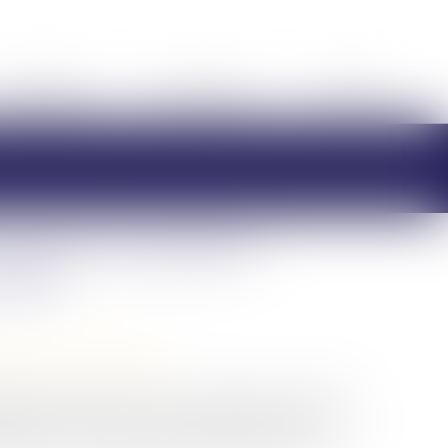
HONORAIRES
RDV EN LIGNE
CONTACT
assurer une justice
mille
/
Divorce et séparation
éparation de couple en cas de violences conjugales.
'époux qui a tué son conjoint du bénéfice des
ement de la décharge de solidarité fiscale entre ex-