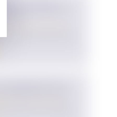
JUGALES : EXTENSION DU
L’ORDONNANCE DE PROTECTION
DU COUPLE
 des personnes et de leur patrimoine
/
affaires familiales estime qu'il existe des
QUELLE INDEMNISATION POUR
 QUI REMBOURSE SEUL LE PRÊT ?
 des personnes et de leur patrimoine
/
ion
ntieux abondant autour de la liquidation