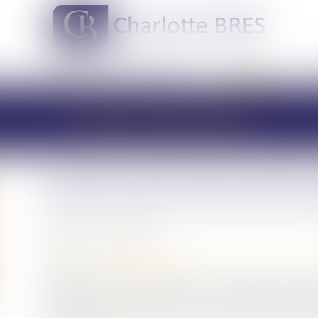
DOMAINES DE COMPÉTENCES
ACTUS
LES ACTUALITÉS
Loi du 31 mai 2024 visant à 
patrimoniale au sein de la fa
Publié le :
11/06/2024
Droit de la famille, des personnes et de leur patrimoine
Source :
www.vie-publique.fr
La loi vise à mieux encadrer les conséquences de la s
Elle prévoit en particulier de priver automatiquement l
avantages tirés du contrat de mariage. Elle traite égal