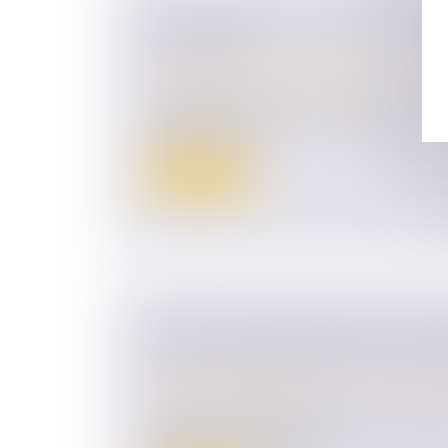
QPC : PENSION D'INVALIDITÉ ET
CONCUBIN
Droit de la famille, des personnes et de le
Couples et régime matrimoniaux
Le dernier alinéa de l’article L. 815‑24 du
sociale prévo...
Lire la suite
LOI DU 31 MAI 2024 VISANT À A
JUSTICE PATRIMONIALE AU SEIN 
Droit de la famille, des personnes et de le
Divorce et séparation
La loi vise à mieux encadrer les conséque
séparation de couple en c...