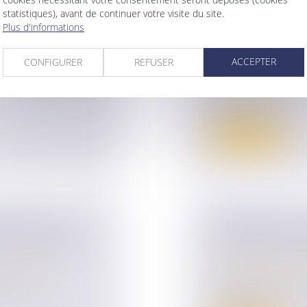
 RESSOURCES DU
VIOLENCES CON
statistiques), avant de continuer votre visite du site.
Plus d'informations
BÉNÉFICE DE 
ur patrimoine
/
AUX ENFANTS 
ACCEPTER
CONFIGURER
REFUSER
Droit de la famille,
 Code de la sécurité
Violences familiales
Lorsque le juge aux 
raisons série...
Lire la suite
SSURER UNE
INDIVISION : 
DE LA FAMILLE
L’INDIVISAIRE
ur patrimoine
/
Droit de la famille,
Divorce et séparat
nces de la
En dépit d’un conte
de l’indivision,...