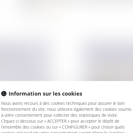
conjoints...
Lire la suite
TREPRISE ?
TESTAMENT OL
ise
PAR UN TIERS 
? Le choix de votre
Droit de la famille,
Patrimoine et succ
Le testament est dit
main, préci...
Information sur les cookies
Lire la suite
Nous avons recours à des cookies techniques pour assurer le bon
fonctionnement du site, nous utilisons également des cookies soumis
à votre consentement pour collecter des statistiques de visite.
Cliquez ci-dessous sur « ACCEPTER » pour accepter le dépôt de
l'ensemble des cookies ou sur « CONFIGURER » pour choisir quels
cookies nécessitant votre consentement seront déposés (cookies