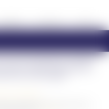
HONORAIRES
RDV EN LIGNE
CONTACT
 sur une récompense calculée
ns fixer la date de jouissance
torité de chose jugée
/
Divorce et séparation
prononcé, mais des difficultés surviennent entre les ex-