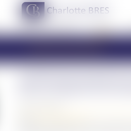
DOMAINES DE COMPÉTENCES
ACTUS
LES ACTUALITÉS
La décision qui se prononce
selon le profit subsistant sa
divise est dépourvue de l’au
Publié le :
05/07/2023
Droit de la famille, des personnes et de leur patrimoine
Source :
www.lemag-juridique.com
La situation est classique : le divorce d’un couple est 