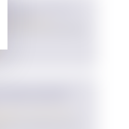
L : LA LOCATION ÉQUIPÉE EST-
ITÉ ÉLIGIBLE ?
/
Transmission d’entreprise
fois contredire la position administrative,
RE UNIVERSEL, INDEMNITÉ DE
PAIEMENT DES DROITS DE
 des personnes et de leur patrimoine
/
ession
un exemple de la problématique soulevée