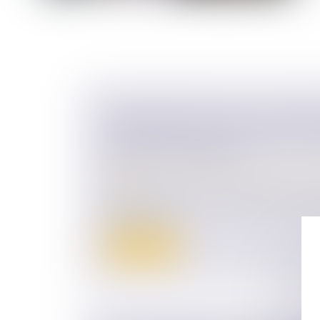
L’IMPOSSIBILITÉ POUR LE TIERS
D’ÉTABLIR UNE FILIATION AVEC L
DON EST CONFORME
Droit de la famille, des personnes et de le
Filiation
Le droit de mener une vie familiale normale
droit, pour le...
Lire la suite