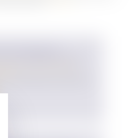
intérêts patrimoniaux...
Lire la suite
E CAÏN, RÉVÉLÉE PAR
I VAUT LA PERTE DE SON LEGS
 des personnes et de leur patrimoine
/
ession
ns un ultime testament, de la trahison de