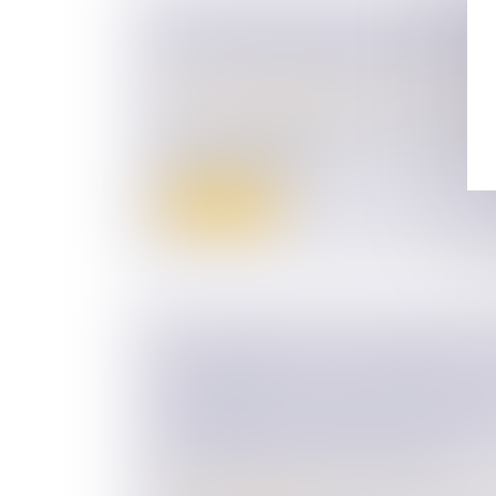
NON-PRÉSENTATION D’ENFANT : 
LE LIEU DE COMMISSION DE L’IN
Droit de la famille, des personnes et de le
Divorce et séparation
La non-présentation d’enfant, aussi appel
parental, constitue...
Lire la suite
LA DÉCISION QUI SE PRONONCE 
RÉCOMPENSE CALCULÉE SELON L
SUBSISTANT SANS FIXER LA DATE
JOUISSANCE DIVISE EST DÉPOUR
L’AUTORITÉ DE CHOSE JUGÉE
Droit de la famille, des personnes et de le