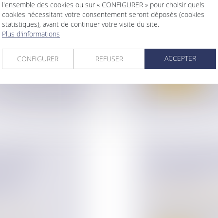
l'ensemble des cookies ou sur « CONFIGURER » pour choisir quels
PRÉCISION SUR
RÉGIME DUTREI
cookies nécessitant votre consentement seront déposés (cookies
statistiques), avant de continuer votre visite du site.
FRACTION
ELLE UNE ACTIV
Plus d'informations
ur patrimoine
/
Droit des sociétés
Venant une nouvelle 
ACCEPTER
CONFIGURER
REFUSER
ée : enlèvement
la Cour de ca...
Lire la suite
SUR UNE
QPC : LÉGATAI
E PROFIT
RÉDUCTION ET 
 DE
SUCCESSION
VUE DE
Droit de la famille,
Patrimoine et succ
L’illustration par 
ur patrimoine
/