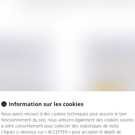
époux concernant la liquidation et le partage de leurs 
 DONNEUR
LA TRAHISON D
’ENFANT NÉ DU
TESTAMENT, LU
Droit de la famille,
Patrimoine et succ
ur patrimoine
/
La consignation, da
son frère justif...
 n’implique pas le
Lire la suite
Information sur les cookies
Nous avons recours à des cookies techniques pour assurer le bon
fonctionnement du site, nous utilisons également des cookies soumis
à votre consentement pour collecter des statistiques de visite.
Cliquez ci-dessous sur « ACCEPTER » pour accepter le dépôt de