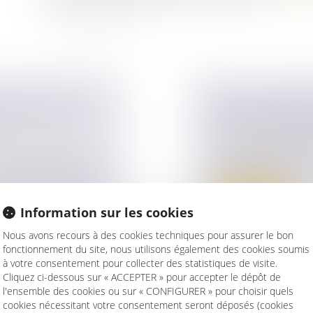
E : TOUT CE
ASPECTS JURI
DE LA REPRISE
ur patrimoine
/
Droit des sociétés
La reprise d’entre
exe, qui soulève de
s’avérer être un v...
Lire la suite
Information sur les cookies
Nous avons recours à des cookies techniques pour assurer le bon
fonctionnement du site, nous utilisons également des cookies soumis
à votre consentement pour collecter des statistiques de visite.
Cliquez ci-dessous sur « ACCEPTER » pour accepter le dépôt de
l'ensemble des cookies ou sur « CONFIGURER » pour choisir quels
cookies nécessitant votre consentement seront déposés (cookies
FAITES AUX
DE L’IMPORTA