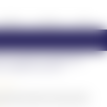
HONORAIRES
RDV EN LIGNE
CONTACT
t du conjoint et séparation
 conditions de la loi
/
Filiation
d’elles avait donné naissance à un enfant en 2018, la
on plénière de l’enfant de sa conjointe, laquelle avait
ite