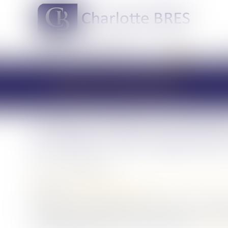
DOMAINES DE COMPÉTENCES
ACTUS
LES ACTUALITÉS
Adoption plénière de l’enfan
du couple : strict respect des
Publié le :
08/08/2023
Droit de la famille, des personnes et de leur patrimoine
Source :
www.lemag-juridique.com
Deux femmes s’étaient mariées en juin 2017, et l’une 
seconde ayant sollicité en 2021 le prononcé de l'adopti
consenti par acte notarié du 2 janvier 2020...
Lire la su