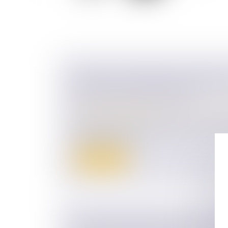
DIVORCE ET PENSION ALIMENTAIR
QUE VOUS DEVEZ SAVOIR
Droit de la famille, des personnes et de le
Divorce et séparation
Le divorce est une étape difficile et compl
nombreuses que...
Lire la suite
LUTTER CONTRE LES VIOLENCES 