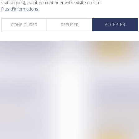
statistiques), avant de continuer votre visite du site.
LA DONATION-
Plus d'informations
ur patrimoine
/
Droit de la famille,
Patrimoine et succ
ACCEPTER
CONFIGURER
REFUSER
 juin 2023, le
L’arrêt du 12 juillet
volonté d...
Lire la suite
T DU CONJOINT
PAS DE CRÉANC
ICT RESPECT
CONTRIBUTION
JUGÉE IRRÉFR
ur patrimoine
/
Droit de la famille,
Patrimoine et succ
, et l’une d’elles
Si la présomption d
proportion des fac..