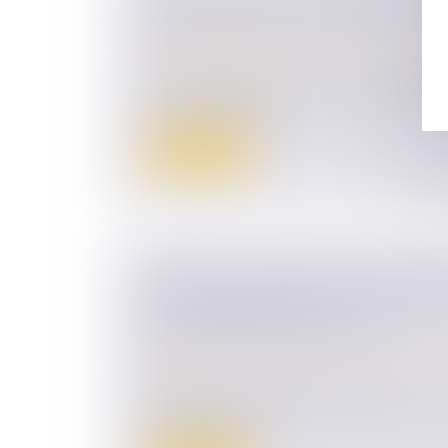
FEMMES EN OUTRE-MER
Droit de la famille, des personnes et de le
Violences familiales
Par un décret paru au Journal officiel du 16
Gouvernement a ins...
Lire la suite
ADOPTION PLÉNIÈRE DE L’ENFAN
ET SÉPARATION DU COUPLE : STR
DES CONDITIONS DE LA LOI
Droit de la famille, des personnes et de le
Filiation
Deux femmes s’étaient mariées en juin 2017
avait donné nais...