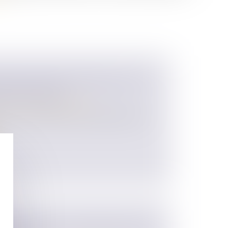
DIQUES INCONTOURNABLES LORS
 D'ENTREPRISE
/
Transmission d’entreprise
prise est une démarche complexe qui peut
NCE DU RÔLE DU DONATEUR DANS