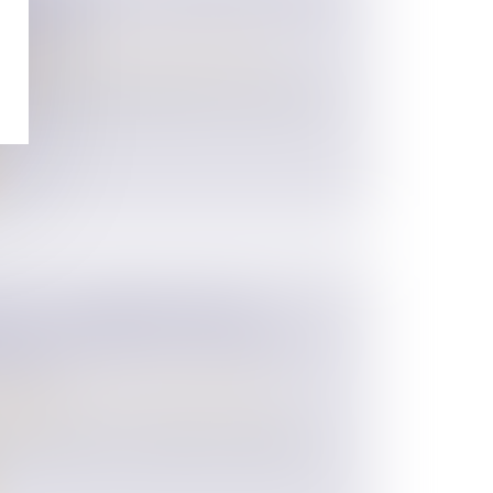
PARTAGE
 des personnes et de leur patrimoine
/
ession
 2023 fait figure d’illustration récente de la
E SI LA PRÉSOMPTION DE
 AUX CHARGES DU MARIAGE EST
AGABLE
 des personnes et de leur patrimoine
/
ession
e contribution aux charges du mariage à
.